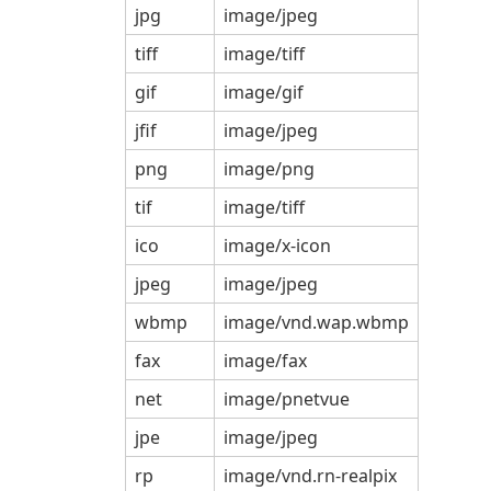
jpg
image/jpeg
tiff
image/tiff
gif
image/gif
jfif
image/jpeg
png
image/png
tif
image/tiff
ico
image/x-icon
jpeg
image/jpeg
wbmp
image/vnd.wap.wbmp
fax
image/fax
net
image/pnetvue
jpe
image/jpeg
rp
image/vnd.rn-realpix