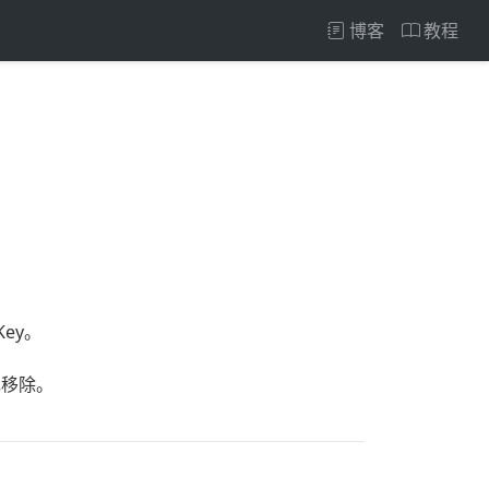
博客
教程
：
ey。
先移除。