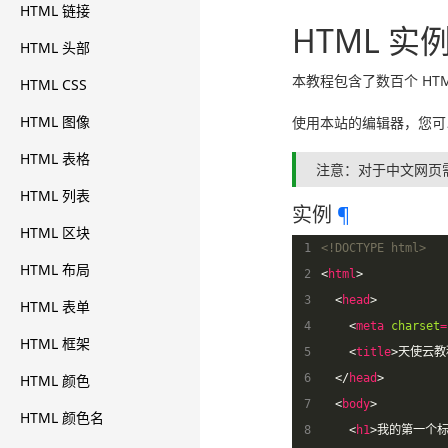
HTML 链接
HTML 实
HTML 头部
本教程包含了数百个 HTM
HTML CSS
HTML 图像
使用本站的编辑器，您可
HTML 表格
注意：对于中文网页
HTML 列表
实例
¶
HTML 区块
 1
<!DOCTYPE html>
HTML 布局
 2
<
html
>
 3
<
head
>
HTML 表单
 4
<
meta
charset
=
HTML 框架
 5
<
title
>
天使云教程
HTML 颜色
 6
</
head
>
 7
<
body
>
HTML 颜色名
 8
<
h1
>
我的第一个