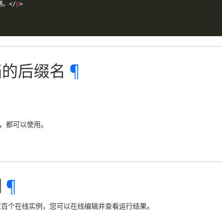
落。
</
p
>
文档的后缀名
¶
，都可以使用。
例
¶
了数百个在线实例，您可以在线编辑并查看运行结果。