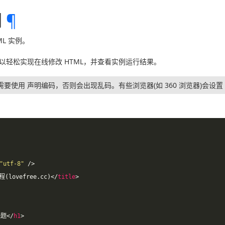
例
¶
L 实例。
以轻松实现在线修改 HTML，并查看实例运行结果。
需要使用
声明编码，否则会出现乱码。有些浏览器(如 360 浏览器)会设置
"utf-8"
/>
(lovefree.cc)
</
title
>
标题
</
h1
>