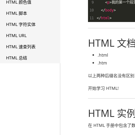
HTML 颜色值
 9
<
p
>
我的第一个段
10
</
body
>
HTML 脚本
11
</
html
>
HTML 字符实体
HTML URL
HTML 
HTML 速查列表
.html
HTML 总结
.htm
以上两种后缀名没有区别
开始学习 HTML!
HTML 实
在 HTML 手册中包含